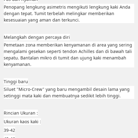
Penopang lengkung asimetris mengikuti lengkung kaki Anda 
dengan tepat. Tumit terbelah melingkar memberikan 
kesesuaian yang aman dan terkunci.
Melangkah dengan percaya diri
Pemetaan zona memberikan kenyamanan di area yang sering 
mengalami gesekan seperti tendon Achilles dan di bawah tali 
sepatu. Bantalan mikro di tumit dan ujung kaki menambah 
kenyamanan.
Tinggi baru
Siluet "Micro-Crew" yang baru mengambil desain lama yang 
setinggi mata kaki dan membuatnya sedikit lebih tinggi.
Rincian Ukuran :
Ukuran kaos kaki :
39-42