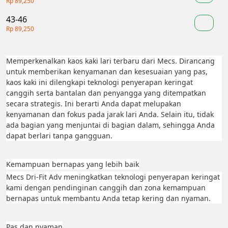
Rp 89,250
43-46
Rp 89,250
Memperkenalkan kaos kaki lari terbaru dari Mecs. Dirancang 
untuk memberikan kenyamanan dan kesesuaian yang pas, 
kaos kaki ini dilengkapi teknologi penyerapan keringat 
canggih serta bantalan dan penyangga yang ditempatkan 
secara strategis. Ini berarti Anda dapat melupakan 
kenyamanan dan fokus pada jarak lari Anda. Selain itu, tidak 
ada bagian yang menjuntai di bagian dalam, sehingga Anda 
dapat berlari tanpa gangguan.
Kemampuan bernapas yang lebih baik
Mecs Dri-Fit Adv meningkatkan teknologi penyerapan keringat 
kami dengan pendinginan canggih dan zona kemampuan 
bernapas untuk membantu Anda tetap kering dan nyaman.
Pas dan nyaman